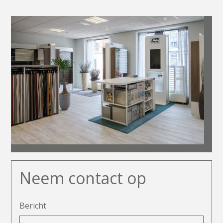
N
e
e
m
c
o
n
t
a
c
t
o
p
Bericht