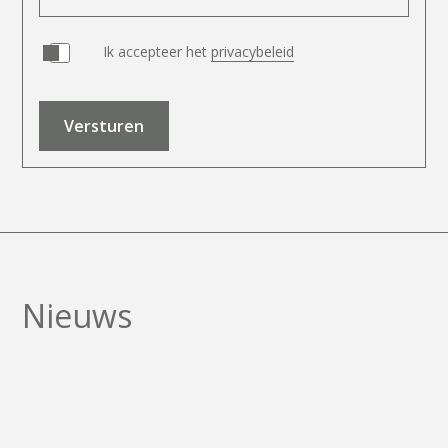
Ik accepteer het
privacybeleid
N
i
e
u
w
s