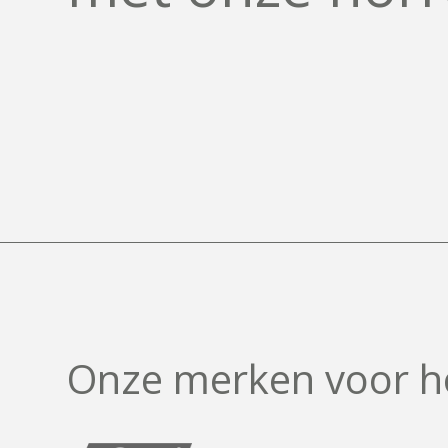
O
n
z
e
m
e
r
k
e
n
v
o
o
r
h