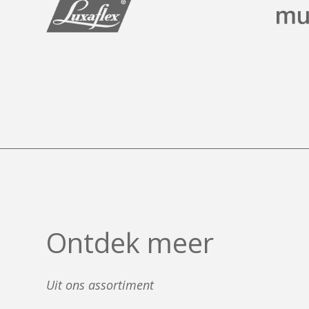
O
n
t
d
e
k
m
e
e
r
Uit ons assortiment