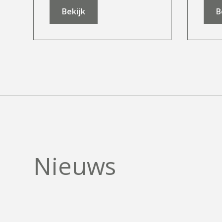
Bekijk
B
N
i
e
u
w
s