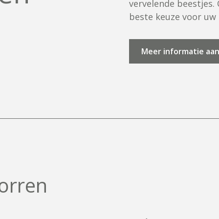
vervelende beestjes.
beste keuze voor uw 
Meer informatie aa
o
r
r
e
n