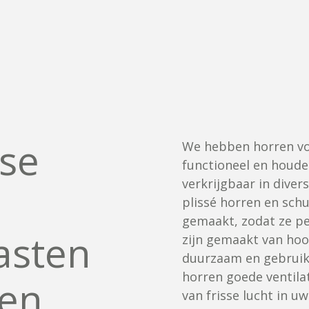
sse
We hebben horren voo
functioneel en houden
verkrijgbaar in diver
plissé horren en sch
gemaakt, zodat ze pe
asten
zijn gemaakt van ho
duurzaam en gebruiks
horren goede ventila
ren
van frisse lucht in 