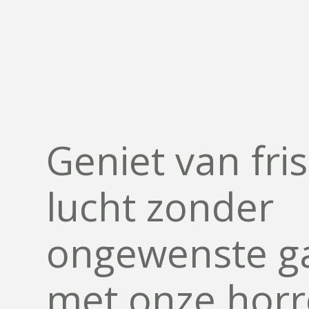
Assortiment
Horren
Geniet van fri
lucht zonder
ongewenste g
met onze hor